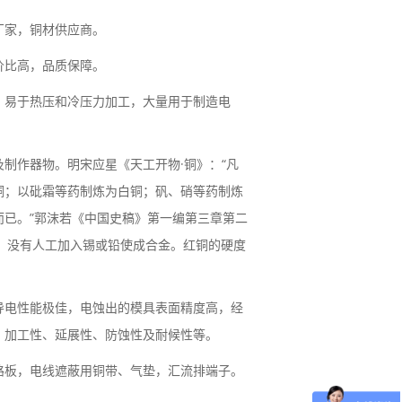
厂家，铜材供应商。
价比高，品质保障。
，易于热压和冷压力加工，大量用于制造电
制作器物。明宋应星《天工开物·铜》：“凡
铜；以砒霜等药制炼为白铜；矾、硝等药制炼
已。”郭沫若《中国史稿》第一编第三章第二
质外，没有人工加入锡或铅使成合金。红铜的硬度
导电性能极佳，电蚀出的模具表面精度高，经
、加工性、延展性、防蚀性及耐候性等。
路板，电线遮蔽用铜带、气垫，汇流排端子。