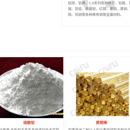
铝排、铝棒，1-8系列各种牌号，铅板
璃、铅锭、硫酸钡，红铜、紫铜、黄铜
铜、钨铜等各种稀有铜等金属材料。
硫酸钡
黄铜棒
化性质 无色斜方晶系晶体或白色无定型
如果是由二种以上的元素组成的多种合