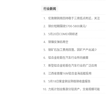
行业新闻
1.
伦敦期铜周四持稳于三周低点附近，关注
2.
铜价短期围绕5700-5800美元/
3.
5月20日COMEX铜综述
4.
铜镍反弹后再空
5.
铜矿石加工费用回落，因矿产产出减少
6.
铝合金轮毂在汽车行业所向披靡
7.
新型铝合金轮毂在汽车行业的广泛应用
8.
江西省首艘16M铝合金海巡艇投用
9.
5月18日紫金铜业阴极铜收盘报告
10.
力拓计划出售部分铝资产，交易规模可能