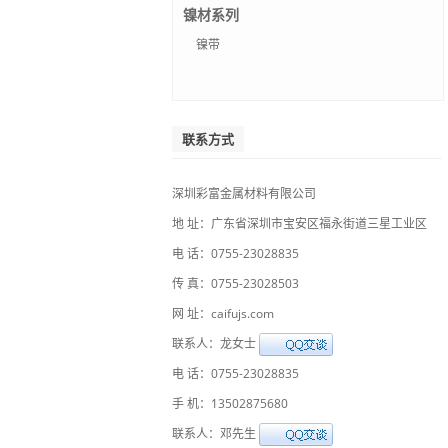
镍材系列
镍带
联系方式
深圳彩富金属材料有限公司
地 址：广东省深圳市宝安区福永街道三星工业区
电 话：0755-23028835
传 真：0755-23028503
网 址：caifujs.com
联系人：龙女士
电 话：0755-23028835
手 机：13502875680
联系人：邓先生