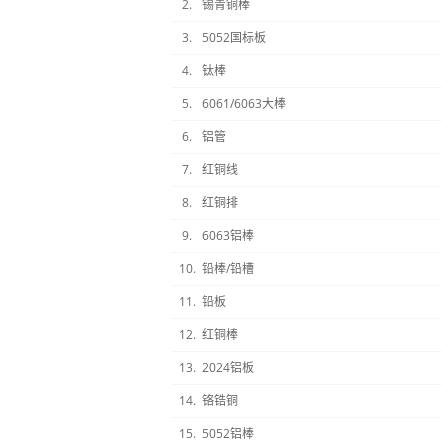
2.
锡青铜棒
3.
5052国标板
4.
钛棒
5.
6061/6063大棒
6.
铝管
7.
红铜线
8.
红铜排
9.
6063铝棒
10.
铅棒/铅槽
11.
铅板
12.
红铜棒
13.
2024铝板
14.
铬锆铜
15.
5052铝棒