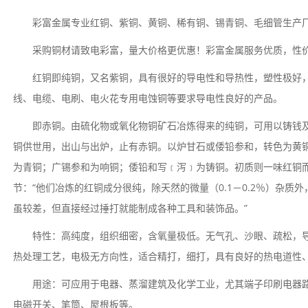
彩富金属专业红铜、紫铜、黄铜、稀有铜、锡青铜、毛细管生产
采购铜材请致电彩富，量大价格更优惠！彩富金属服务优质，性
红铜即纯铜，又名紫铜，具有很好的导电性和导热性，塑性极好
线、电缆、电刷、电火花专用电蚀铜等要求导电性良好的产品。
即赤铜。由硫化物或氧化物铜矿石冶炼得来的纯铜，可用以铸钱及
铜供世用，出山与出炉，止有赤铜。以炉甘石或倭铅参和，转色为黄
为青铜；广锡参和为响铜；倭铅和写﹝泻﹞为铸铜。初质则一味红铜而
节：“他们冶炼的红铜成分很纯，除天然的微量（0.1－0.2％）杂
虽较差，但直接经过捶打就能制成各种工具和装饰品。”
特性：高纯度，组织细密，含氧量极低。无气孔、沙眼、疏松，
热处理工艺，电极无方向性，适合精打，细打，具有良好的热电道性
用途：可应用于电器、蒸溜建筑及化学工业，尤其端子印刷电器
电磁开关、笔筒、屋根板等。