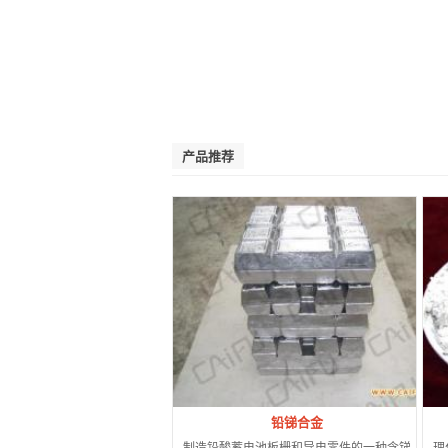
产品推荐
铅锑合金
制造铅酸蓄电池板栅和导电零件的一种含锑
理