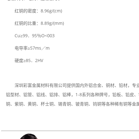
红铜的密度：8.96g/(cm)
红铜的比重：8.89g/(mm)
Cu≥99．95％O<003
电导率≥57ms／m
硬度≥85．2HV
深圳彩富金属材料有限公司提供国内外铝合金、铜材、铅材，专
铝型材、铝管、铝线、铝排、铝棒，1-8系列各种牌号，铅板、铅皮
铜、紫铜、黄铜、杯士铜、锡青铜、铍青铜、钨铜等各种稀有铜等金