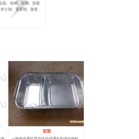
、铅皮、铅棒、铅槽、铅玻
、杯士铜、锡青铜、铍青
铝箔
金就
一种用金属铝直接压延成薄片的烫印材料，