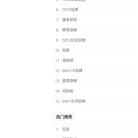
6.
7075铝棒
7.
铍青铜带
8.
磷青铜棒
9.
5052拉丝铝板
10.
铅板
11.
铬锆铜
12.
6061T6铝棒
13.
锡青铜棒
14.
纯铝板
15.
6061台湾铝板
热门推荐
1.
铅锭