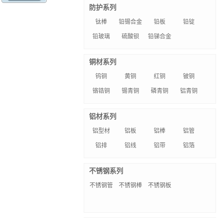
防护系列
钛棒
铅锡合金
铅板
铅锭
铅玻璃
硫酸钡
铅锑合金
铜材系列
钨铜
黄铜
红铜
铍铜
铬锆铜
锡青铜
磷青铜
铝青铜
铝材系列
铝型材
铝板
铝棒
铝管
铝排
铝线
铝带
铝箔
不锈钢系列
不锈钢管
不锈钢棒
不锈钢板