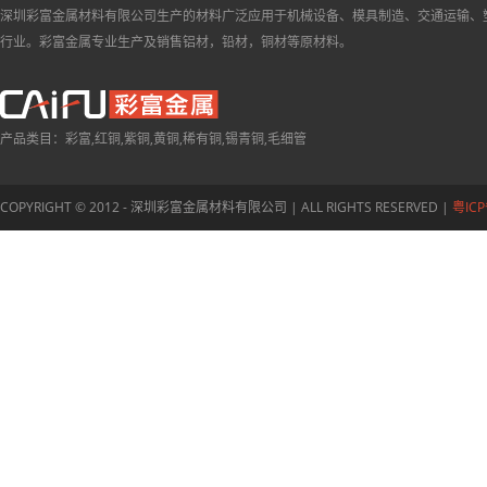
深圳彩富金属材料有限公司生产的材料广泛应用于机械设备、模具制造、交通运输、
行业。彩富金属专业生产及销售铝材，铅材，铜材等原材料。
产品类目：彩富,红铜,紫铜,黄铜,稀有铜,锡青铜,毛细管
COPYRIGHT © 2012 - 深圳彩富金属材料有限公司 | ALL RIGHTS RESERVED |
粤ICP