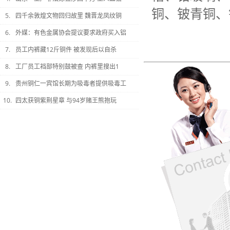
铜、铍青铜、
5.
四千余敦煌文物回归故里 魏晋龙凤纹铜
6.
外媒：有色金属协会提议要求政府买入铝
7.
员工内裤藏12斤铜件 被发现后以自杀
8.
工厂员工裆部特别鼓被查 内裤里搜出1
9.
贵州铜仁一宾馆长期为吸毒者提供吸毒工
10.
四太获铜紫荆星章 与94岁赌王熊抱玩