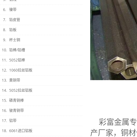
6.
镍带
7.
铅皮管
8.
铅板
9.
杯士铜
10.
铅棒/铅槽
11.
5052铝棒
12.
1060拉丝铝板
13.
黄铜带
14.
5052拉丝铝板
15.
磷青铜棒
16.
铍青铜带
彩富金属专
17.
铝带
产厂家，铜材
18.
6061进口铝板