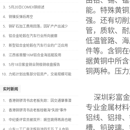
3.
5月20日COMEX铜综述
能。特殊黄铜
4.
铜镍反弹后再空
强。还有切削
5.
铜矿石加工费用回落，因矿产产出减少
管，质软、耐
6.
铝合金轮毂在汽车行业所向披靡
低温管路、海
7.
新型铝合金轮毂在汽车行业的广泛应用
件等。含铜在
8.
江西省首艘16M铝合金海巡艇投用
据黄铜中所含
9.
5月18日紫金铜业阴极铜收盘报告
铜两种。压力
10.
力拓计划出售部分铝资产，交易规模可能
实时新闻
深圳彩富金
1.
香港铜锣湾书店老板失踪：因交通肇事潜
专业金属材料
2.
香港铜锣湾书店老板桂敏海“失踪”事件
铝线、铝排、
3.
中纪委评官员被双开：豌豆跳得再高也砸
槽、铅玻璃、
4.
山东一工厂非法炼铅涉四千万 工人血铅