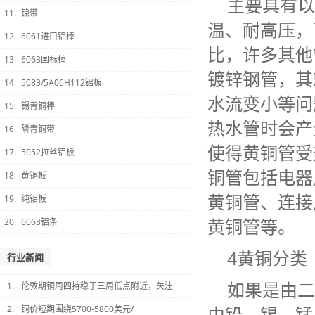
主要具有以
11.
镍带
温、耐高压，
12.
6061进口铝棒
比，许多其他
13.
6063国标棒
镀锌钢管，其
14.
5083/5A06H112铝板
水流变小等问
15.
锡青铜棒
热水管时会产
16.
磷青铜带
使得黄铜管受
17.
5052拉丝铝板
铜管包括电器
18.
黄铜板
黄铜管、连接
19.
纯铝板
黄铜管等。
20.
6063铝条
4黄铜分类
行业新闻
如果是由二
1.
伦敦期铜周四持稳于三周低点附近，关注
由铅、锡、锰
2.
铜价短期围绕5700-5800美元/