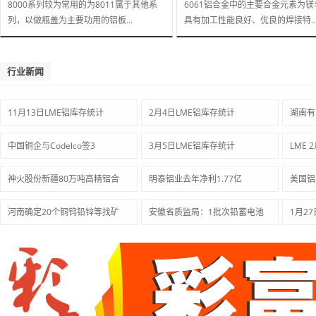
8000系列较为常用的为8011属于其他系
6061铝合金中的主要合金元素为镁
列，以做瓶盖为主要功用的铝板...
具有加工性能良好、优良的焊接特..
行业新闻
11月13日LME铝库存统计
2月4日LME铝库存统计
湖南有
中国铜企与Codelco签3
3月5日LME铝库存统计
LME
神火股份新疆80万吨高精铝合
明泰铝业去年净利1.77亿
美国铝
河南确定20个铜钨铅锌等找矿
安徽省质监局：1批次铅蓄电池
1月2