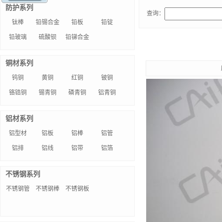
防护系列
查询：
钛棒
铅锡合金
铅板
铅锭
铅玻璃
硫酸钡
铅锑合金
铜材系列
钨铜
黄铜
红铜
铍铜
铬锆铜
锡青铜
磷青铜
铝青铜
铝材系列
铝型材
铝板
铝棒
铝管
铝排
铝线
铝带
铝箔
不锈钢系列
不锈钢管
不锈钢棒
不锈钢板