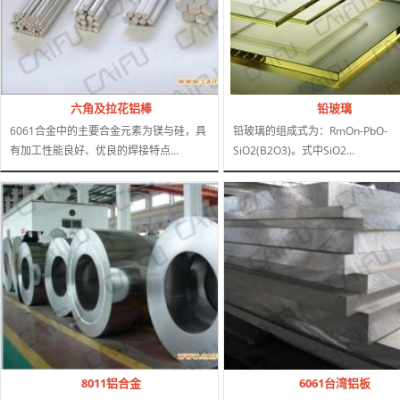
六角及拉花铝棒
铅玻璃
6061合金中的主要合金元素为镁与硅，具
铅玻璃的组成式为：RmOn-PbO-
有加工性能良好、优良的焊接特点...
SiO2(B2O3)。式中SiO2...
8011铝合金
6061台湾铝板