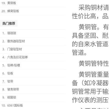
19.
黄铜板
采购铜材请
20.
蜂窝铝板
性价比高，品
热门推荐
黄铜管。有
1.
铬锆铜
具备坚固、耐
2.
散热器铝型材
的自来水管道
3.
门窗铝型材
管道。
4.
六角及拉花铝棒
黄铜管特性
5.
铅棒/铅槽
黄铜管重量
6.
铅板
备（如冷凝器
7.
铝带
铜管常用于输
8.
铍青铜带
9.
硫酸钡
作仪表的测压
10.
6061国标板