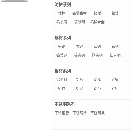
防护系列
钛棒
铅锡合金
铅板
铅锭
铅玻璃
硫酸钡
铅锑合金
铜材系列
钨铜
黄铜
红铜
铍铜
铬锆铜
锡青铜
磷青铜
铝青铜
铝材系列
铝型材
铝板
铝棒
铝管
铝排
铝线
铝带
铝箔
不锈钢系列
不锈钢管
不锈钢棒
不锈钢板