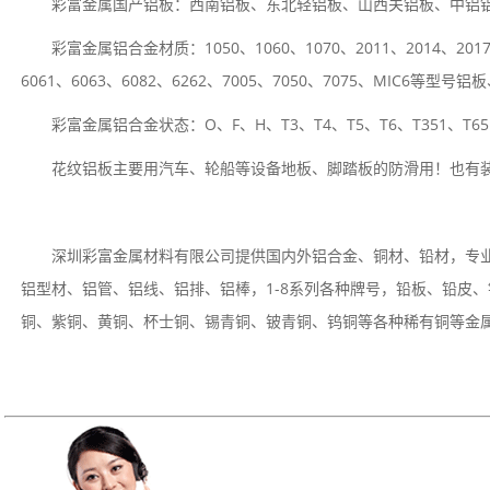
彩富金属国产铝板：西南铝板、东北轻铝板、山西关铝板、中铝
彩富金属铝合金材质：1050、1060、1070、2011、2014、2017、
6061、6063、6082、6262、7005、7050、7075、MIC6
彩富金属铝合金状态：O、F、H、T3、T4、T5、T6、T351、T65
花纹铝板主要用汽车、轮船等设备地板、脚踏板的防滑用！也有
深圳彩富金属材料有限公司提供国内外铝合金、铜材、铅材，专
铝型材、铝管、铝线、铝排、铝棒，1-8系列各种牌号，铅板、铅皮
铜、紫铜、黄铜、杯士铜、锡青铜、铍青铜、钨铜等各种稀有铜等金