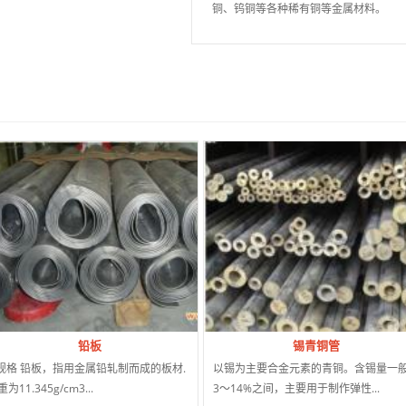
铜、钨铜等各种稀有铜等金属材料。
铅板
锡青铜管
.规格 铅板，指用金属铅轧制而成的板材.
以锡为主要合金元素的青铜。含锡量一
为11.345g/cm3...
3～14%之间，主要用于制作弹性...