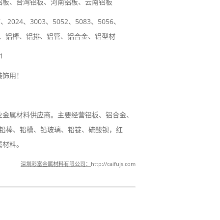
铝板、台湾铝板、河南铝板、云南铝板
2024、3003、5052、5083、5056、
等型号铝板、铝棒、铝排、铝管、铝合金、铝型材
1
装饰用！
业金属材料供应商。主要经营铝板、铝合金、
、铅棒、铅槽、铅玻璃、铅锭、硫酸钡，红
属材料。
深圳彩富金属材料有限公司：
http://caifujs.com