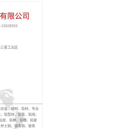
有限公司
23028503
道三星工业区
铝合金、铜材、铅材，专业
金、铝型材、铝管、铝线、
、铅皮、铅棒、铅槽、铅玻
、杯士铜、锡青铜、铍青