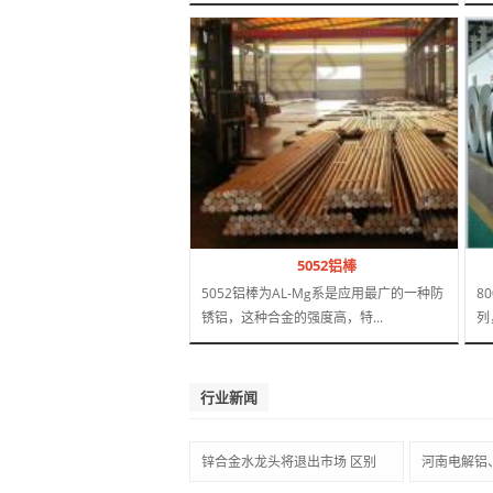
5052铝棒
5052铝棒为AL-Mg系是应用最广的一种防
8
锈铝，这种合金的强度高，特...
列
行业新闻
锌合金水龙头将退出市场 区别
河南电解铝