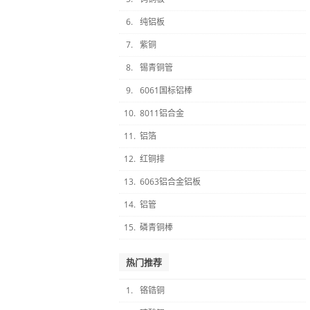
6.
纯铝板
7.
紫铜
8.
锡青铜管
9.
6061国标铝棒
10.
8011铝合金
11.
铝箔
12.
红铜排
13.
6063铝合金铝板
14.
铝管
15.
磷青铜棒
热门推荐
1.
铬锆铜