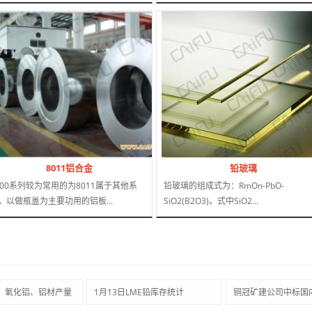
8011铝合金
铅玻璃
000系列较为常用的为8011属于其他系
铅玻璃的组成式为：RmOn-PbO-
，以做瓶盖为主要功用的铝板...
SiO2(B2O3)。式中SiO2...
、氧化铝、铝材产量
1月13日LME铅库存统计
铜冠矿建公司中标国