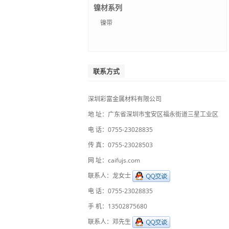
镍材系列
镍带
联系方式
深圳彩富金属材料有限公司
地 址：广东省深圳市宝安区福永街道三星工业区
电 话：0755-23028835
传 真：0755-23028503
网 址：caifujs.com
联系人：龙女士
电 话：0755-23028835
手 机：13502875680
联系人：邓先生