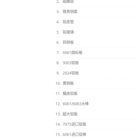
2.
硫酸钡
3.
锡青铜套
4.
铅皮管
5.
铅玻璃
6.
钨铜板
7.
6061国标板
8.
3003铝板
9.
2024铝板
10.
黄铜板
11.
橘皮铝板
12.
6061/6063大棒
13.
超大铝板
14.
7075进口铝板
15.
6061进口铝棒