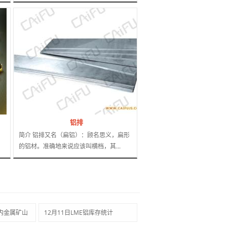
铝排
简介 铝排又名（扁铝）：顾名思义，扁形
的铝材。准确地来说应该叫横档，其...
内金属矿山
12月11日LME铝库存统计