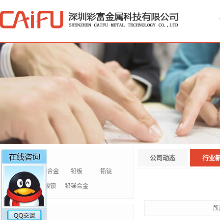
防护系列
公司动态
行业
钛棒
铅锡合金
铅板
铅锭
铅玻璃
硫酸钡
铅锑合金
所
铜材系列