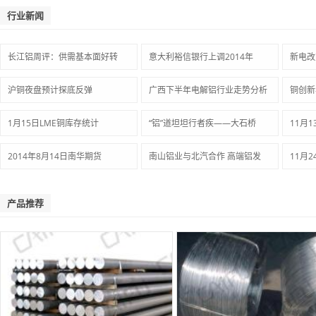
行业新闻
长江铝周评：供需基本面好转
意大利裕信银行上调2014年
新电改
沪铜夜盘预计探底反弹
广西下半年电解铝行业走势分析
铜创新
1月15日LME铜库存统计
“铝”道坦坦行者疾――大石桥
11月
2014年8月14日南华期货
南山铝业与北汽合作 高端铝发
11月
产品推荐