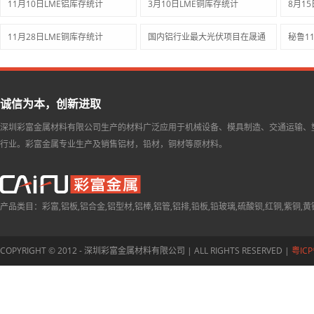
11月10日LME铝库存统计
3月10日LME铜库存统计
8月1
11月28日LME铜库存统计
国内铝行业最大光伏项目在晟通
秘鲁1
诚信为本，创新进取
深圳彩富金属材料有限公司生产的材料广泛应用于机械设备、模具制造、交通运输、
行业。彩富金属专业生产及销售铝材，铅材，铜材等原材料。
产品类目：彩富,铝板,铝合金,铝型材,铝棒,铝管,铝排,铅板,铅玻璃,硫酸钡,红铜,紫铜,黄
COPYRIGHT © 2012 - 深圳彩富金属材料有限公司 | ALL RIGHTS RESERVED |
粤ICP