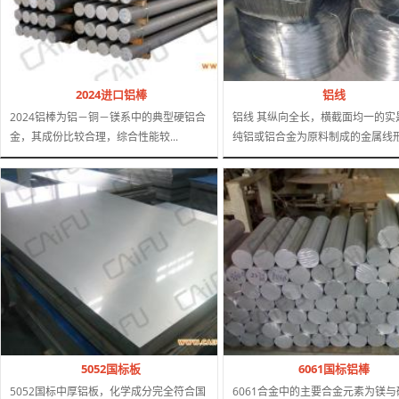
2024进口铝棒
铝线
2024铝棒为铝－铜－镁系中的典型硬铝合
铝线 其纵向全长，横截面均一的实
金，其成份比较合理，综合性能较...
纯铝或铝合金为原料制成的金属线形.
5052国标板
6061国标铝棒
5052国标中厚铝板，化学成分完全符合国
6061合金中的主要合金元素为镁与