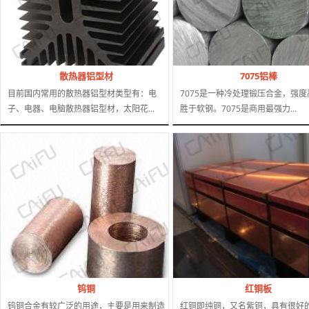
散热器铝型材
7075铝棒
目前国内常用的散热器铝型材类型有：电
7075是一种冷处理锻压合金，强度
子、电器、电脑散热器铝型材，太阳花...
胜于软钢。7075是商用最强力...
钨铜
红铜板
钨铜合金有较广泛的用途，主要是用来制造
红铜即纯铜，又名紫铜，具有很好