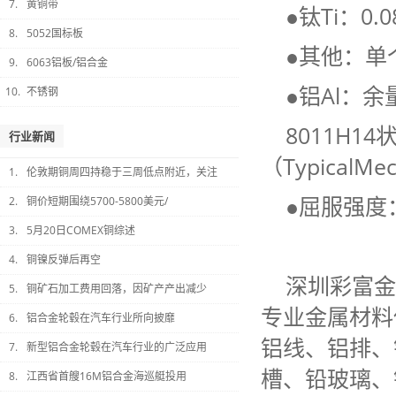
7.
黄铜带
●钛Ti：0.0
8.
5052国标板
●其他：单个
9.
6063铝板/铝合金
●铝Al：余
10.
不锈钢
8011H
行业新闻
（TypicalMec
1.
伦敦期铜周四持稳于三周低点附近，关注
●屈服强度：
2.
铜价短期围绕5700-5800美元/
3.
5月20日COMEX铜综述
4.
铜镍反弹后再空
深圳彩富金
5.
铜矿石加工费用回落，因矿产产出减少
专业金属材料
6.
铝合金轮毂在汽车行业所向披靡
铝线、铝排、
7.
新型铝合金轮毂在汽车行业的广泛应用
槽、铅玻璃、
8.
江西省首艘16M铝合金海巡艇投用