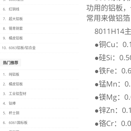
功用的铝板，
6.
红铜线
常用来做铝箔
7.
超大铝板
8.
锡青铜套
8011H14主
9.
橘皮铝板
●铜Cu：0.
10.
6063铝板/铝合金
●硅Si：0.5
热门推荐
●铁Fe：0.6
1.
纯铝板
●锰Mn：0.
2.
橘皮铝板
3.
工业铝型材
●镁Mg：0.
4.
钛棒
●锌Zn：0.
5.
杯士铜
●铬Cr：0.0
6.
6061国标板