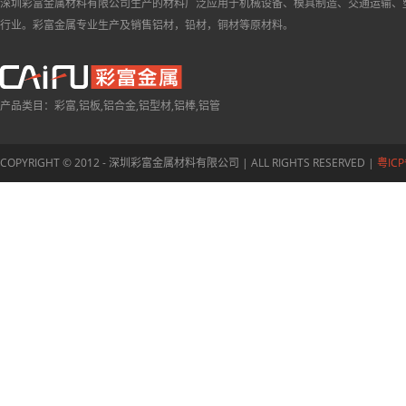
深圳彩富金属材料有限公司生产的材料广泛应用于机械设备、模具制造、交通运输、
行业。彩富金属专业生产及销售铝材，铅材，铜材等原材料。
产品类目：彩富,铝板,铝合金,铝型材,铝棒,铝管
COPYRIGHT © 2012 - 深圳彩富金属材料有限公司 | ALL RIGHTS RESERVED |
粤ICP