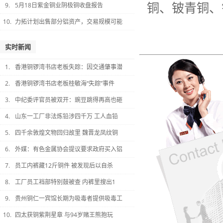
铜、铍青铜、
9.
5月18日紫金铜业阴极铜收盘报告
10.
力拓计划出售部分铝资产，交易规模可能
实时新闻
1.
香港铜锣湾书店老板失踪：因交通肇事潜
2.
香港铜锣湾书店老板桂敏海“失踪”事件
3.
中纪委评官员被双开：豌豆跳得再高也砸
4.
山东一工厂非法炼铅涉四千万 工人血铅
5.
四千余敦煌文物回归故里 魏晋龙凤纹铜
6.
外媒：有色金属协会提议要求政府买入铝
7.
员工内裤藏12斤铜件 被发现后以自杀
8.
工厂员工裆部特别鼓被查 内裤里搜出1
9.
贵州铜仁一宾馆长期为吸毒者提供吸毒工
10.
四太获铜紫荆星章 与94岁赌王熊抱玩