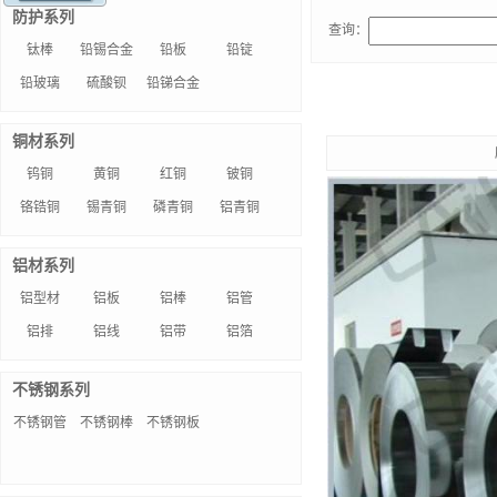
防护系列
查询：
钛棒
铅锡合金
铅板
铅锭
铅玻璃
硫酸钡
铅锑合金
铜材系列
钨铜
黄铜
红铜
铍铜
铬锆铜
锡青铜
磷青铜
铝青铜
铝材系列
铝型材
铝板
铝棒
铝管
铝排
铝线
铝带
铝箔
不锈钢系列
不锈钢管
不锈钢棒
不锈钢板