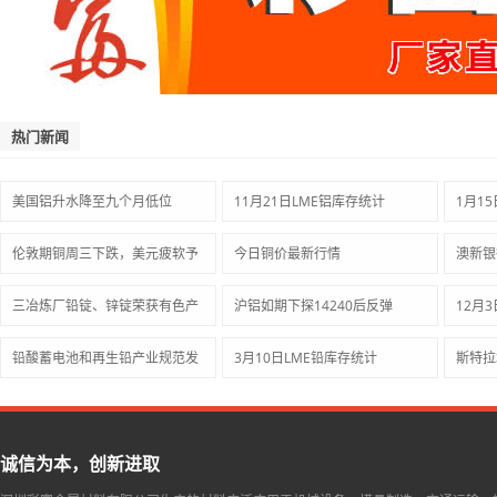
热门新闻
美国铝升水降至九个月低位
11月21日LME铝库存统计
1月1
伦敦期铜周三下跌，美元疲软予
今日铜价最新行情
澳新银
三冶炼厂铅锭、锌锭荣获有色产
沪铝如期下探14240后反弹
12月
铅酸蓄电池和再生铅产业规范发
3月10日LME铅库存统计
斯特拉
诚信为本，创新进取