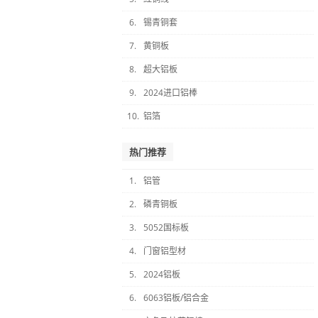
6.
锡青铜套
7.
黄铜板
8.
超大铝板
9.
2024进口铝棒
10.
铝箔
热门推荐
1.
铝管
2.
磷青铜板
3.
5052国标板
4.
门窗铝型材
5.
2024铝板
6.
6063铝板/铝合金