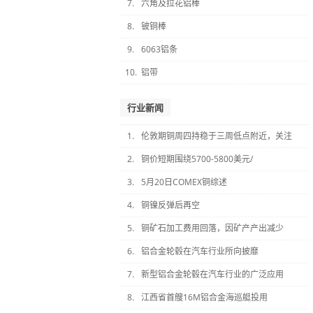
7.
六角及拉花铝棒
8.
铍铜棒
9.
6063铝条
10.
铝带
行业新闻
1.
伦敦期铜周四持稳于三周低点附近，关注
2.
铜价短期围绕5700-5800美元/
3.
5月20日COMEX铜综述
4.
铜镍反弹后再空
5.
铜矿石加工费用回落，因矿产产出减少
6.
铝合金轮毂在汽车行业所向披靡
7.
新型铝合金轮毂在汽车行业的广泛应用
8.
江西省首艘16M铝合金海巡艇投用