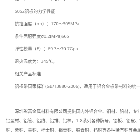
5052铝板的力学性能
抗拉强度（σb）：170～305MPa
条件屈服强度σ0.2(MPa)≥65
弹性模量（E）：69.3～70.7Gpa
退火温度为：345℃。
相关产品标准
铝棒带国家标准(GB/T3880-2006)，适用于铝合金板带材料的统
深圳彩富金属材料有限公司提供国内外铝合金、铜材、铅材，专
铝型材、铝管、铝线、铝排、铝棒，1-8系列各种牌号，铅板、铅皮
铜、紫铜、黄铜、杯士铜、锡青铜、铍青铜、钨铜等各种稀有铜等金