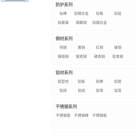
防护系列
钛棒
铅锡合金
铅板
铅锭
铅玻璃
硫酸钡
铅锑合金
铜材系列
钨铜
黄铜
红铜
铍铜
铬锆铜
锡青铜
磷青铜
铝青铜
铝材系列
铝型材
铝板
铝棒
铝管
铝排
铝线
铝带
铝箔
不锈钢系列
不锈钢管
不锈钢棒
不锈钢板