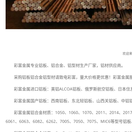
欢迎
彩富金属专业铝板、铝合金、铝型材生产厂家，铝材供应商。
采购铝板铝合金铝型材请致电彩富，量大价格更优惠！彩富金属
彩富金属进口铝板：美铝ALCOA铝板、俄罗斯航空铝板、日本
彩富金属国产铝板：西南铝板、东北轻铝板、山西关铝板、中铝
彩富金属铝合金材质：1050、1060、1070、2011、2014、2017、
6061、6063、6082、6262、7005、7050、7075、MIC6