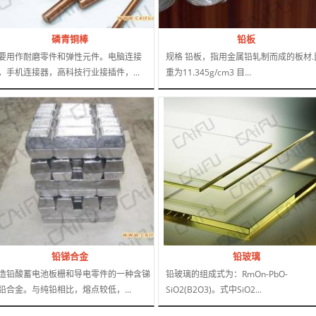
磷青铜棒
铅板
要用作耐磨零件和弹性元件。电脑连接
规格 铅板，指用金属铅轧制而成的板材.
，手机连接器，高科技行业接插件，...
重为11.345g/cm3 目...
铅锑合金
铅玻璃
造铅酸蓄电池板栅和导电零件的一种含锑
铅玻璃的组成式为：RmOn-PbO-
铅合金。与纯铅相比，熔点较低，...
SiO2(B2O3)。式中SiO2...