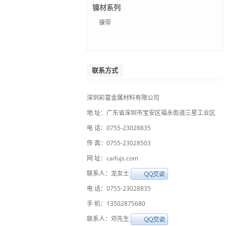
镍材系列
镍带
联系方式
深圳彩富金属材料有限公司
地 址：广东省深圳市宝安区福永街道三星工业区
电 话：0755-23028835
传 真：0755-23028503
网 址：caifujs.com
联系人：龙女士
电 话：0755-23028835
手 机：13502875680
联系人：邓先生