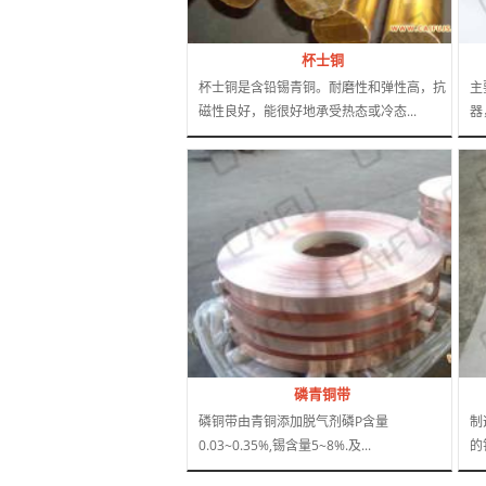
杯士铜
杯士铜是含铅锡青铜。耐磨性和弹性高，抗
主
磁性良好，能很好地承受热态或冷态...
器
磷青铜带
磷铜带由青铜添加脱气剂磷P含量
制
0.03~0.35%,锡含量5~8%.及...
的