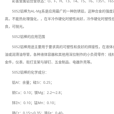
彩富金属铝合金状态：O、F、H、T3、T4、T5、T6、T351、T65
5052铝棒为AL-Mg系是应用最广的一种防锈铝，这种合金的
高，不能热处理强化，，在半冷作硬化时塑性尚好，冷作硬化时塑性
良，可抛光。
5052铝棒的应用范围
5052铝棒用途主要用于要求高的可塑性和良好的焊接性，在液
油或润滑油导管，各种液体容器和其他用深拉制作的小负荷零件：线
金件，仪表、街灯支架与铆钉、五金制品、电器外壳等。
5052铝棒的化学成分：
铝Al：余量；硅Si：0.25；
铜Cu：0.10；镁Mg：2.2～2.8；
锌Zn：0.10；锰Mn：0.10；
铬Cr：0.15～0.35；铁Fe：0.40。