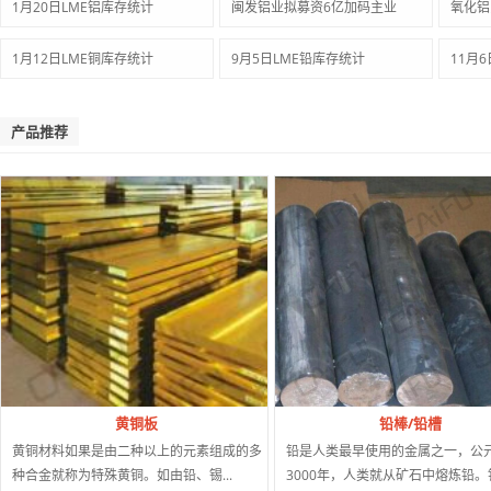
1月20日LME铝库存统计
闽发铝业拟募资6亿加码主业
氧化铝
1月12日LME铜库存统计
9月5日LME铅库存统计
11月
产品推荐
黄铜板
铅棒/铅槽
黄铜材料如果是由二种以上的元素组成的多
铅是人类最早使用的金属之一，公
种合金就称为特殊黄铜。如由铅、锡...
3000年，人类就从矿石中熔炼铅。铅.