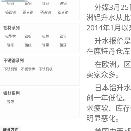
钨铜
黄铜
红铜
铍铜
外媒3月25日
铬锆铜
锡青铜
磷青铜
铝青铜
洲铝升水从此前
2014年1月
铝材系列
铝型材
铝板
铝棒
铝管
升水报价是
铝排
铝线
铝带
铝箔
在鹿特丹仓库
不锈钢系列
在欧洲，区
不锈钢管
不锈钢棒
不锈钢板
卖家众多。
日本铝升水报
镍材系列
创一年低位。
镍带
求疲软、库存
明显恶化。
联系方式