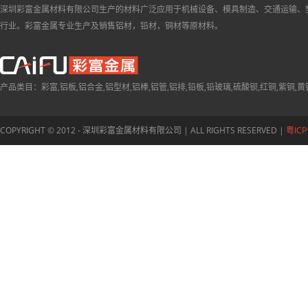
深圳彩富金属材料有限公司生产的材料广泛应用于机械设备、模具制造、交通运输、
行业。彩富金属专业生产及销售铝材，铅材，铜材等原材料。
产品类目：彩富,铝板,铝合金,铝型材,铝棒,铝管,铝排,铅板,铅玻璃,硫酸钡,红铜,紫铜,黄
COPYRIGHT © 2012 - 深圳彩富金属材料有限公司 | ALL RIGHTS RESERVED |
粤ICP