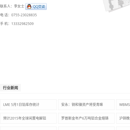
联系人：李女士
电 话：0755-23028835
手 机：13332982509
行业新闻
LME 5月1日铅库存统计
安永：铜和镍资产将受青睐
WBM
预计2015年全球闲置电解铝
罗普斯金年产6万吨铝合金熔铸
沪铜晚