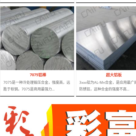
7075铝棒
超大铝板
7075是一种冷处理锻压合金，强度高，远
3xxx铝为AL-Mn合金，是应用最
胜于软钢。7075是商用最强力...
防锈铝，这种合金的强度不高...