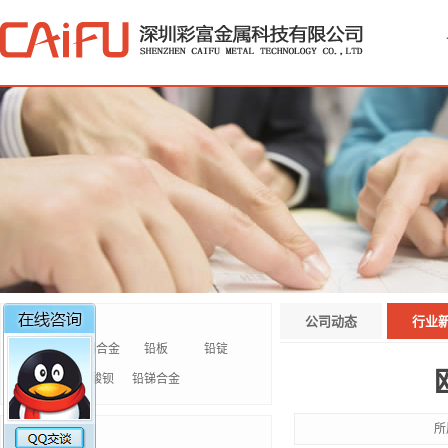
防护系列
公司动态
行业
钛棒
铅锡合金
铅板
铅锭
铅玻璃
硫酸钡
铅锑合金
所
铜材系列