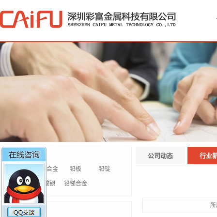
防护系列
公司动态
行业
钛棒
铅锡合金
铅板
铅锭
铅玻璃
硫酸钡
铅锑合金
所
铜材系列