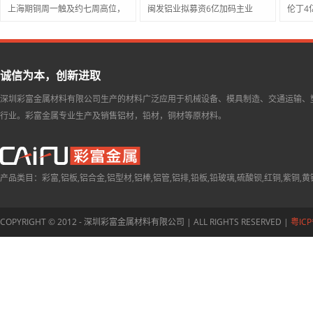
上海期铜周一触及约七周高位，
闽发铝业拟募资6亿加码主业
伦丁4
诚信为本，创新进取
深圳彩富金属材料有限公司生产的材料广泛应用于机械设备、模具制造、交通运输、
行业。彩富金属专业生产及销售铝材，铅材，铜材等原材料。
产品类目：彩富,铝板,铝合金,铝型材,铝棒,铝管,铝排,铅板,铅玻璃,硫酸钡,红铜,紫铜,黄
COPYRIGHT © 2012 - 深圳彩富金属材料有限公司 | ALL RIGHTS RESERVED |
粤ICP