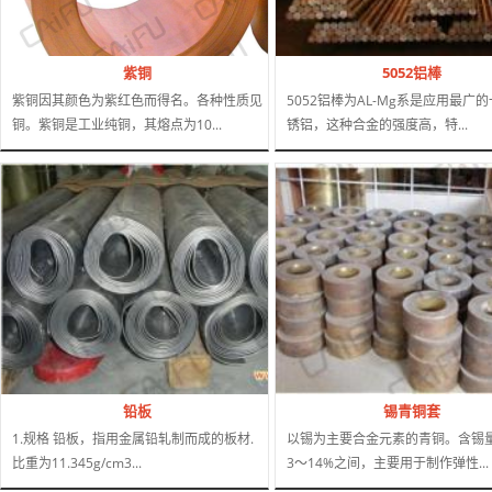
紫铜
5052铝棒
紫铜因其颜色为紫红色而得名。各种性质见
5052铝棒为AL-Mg系是应用最广
铜。紫铜是工业纯铜，其熔点为10...
锈铝，这种合金的强度高，特...
铅板
锡青铜套
1.规格 铅板，指用金属铅轧制而成的板材.
以锡为主要合金元素的青铜。含锡
比重为11.345g/cm3...
3～14%之间，主要用于制作弹性...