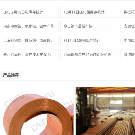
LME 2月18日铅库存统计
12月11日LME铝库存统计
数据符
河南电解铝、氧化铝、铝材产量
今日铜价最新行情
安徽省
上海期铜周一触及约七周高位，
3月2日LME铜库存统计
中国废
长江铝周评：潜在技术支撑 后
河南瑞翔年产12万吨铝板带箔
鹰潭聘
产品推荐