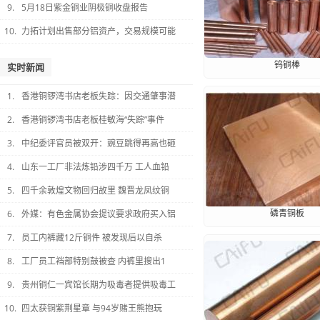
9.
5月18日紫金铜业阴极铜收盘报告
10.
力拓计划出售部分铝资产，交易规模可能
钨铜棒
实时新闻
1.
香港铜锣湾书店老板失踪：因交通肇事潜
2.
香港铜锣湾书店老板桂敏海“失踪”事件
3.
中纪委评官员被双开：豌豆跳得再高也砸
4.
山东一工厂非法炼铅涉四千万 工人血铅
5.
四千余敦煌文物回归故里 魏晋龙凤纹铜
磷青铜板
6.
外媒：有色金属协会提议要求政府买入铝
7.
员工内裤藏12斤铜件 被发现后以自杀
8.
工厂员工裆部特别鼓被查 内裤里搜出1
9.
贵州铜仁一宾馆长期为吸毒者提供吸毒工
10.
四太获铜紫荆星章 与94岁赌王熊抱玩