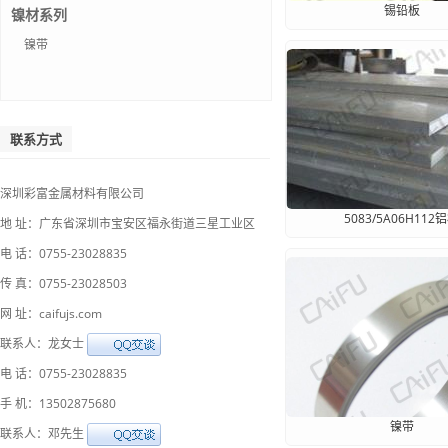
锡铅板
镍材系列
镍带
联系方式
深圳彩富金属材料有限公司
5083/5A06H112
地 址：广东省深圳市宝安区福永街道三星工业区
电 话：0755-23028835
传 真：0755-23028503
网 址：caifujs.com
联系人：龙女士
电 话：0755-23028835
手 机：13502875680
镍带
联系人：邓先生