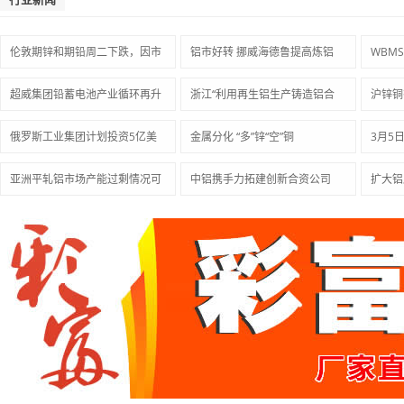
伦敦期锌和期铅周二下跌，因市
铝市好转 挪威海德鲁提高炼铝
WBM
超威集团铅蓄电池产业循环再升
浙江“利用再生铝生产铸造铝合
沪锌铜
俄罗斯工业集团计划投资5亿美
金属分化 “多”锌“空”铜
3月5
亚洲平轧铝市场产能过剩情况可
中铝携手力拓建创新合资公司
扩大铝