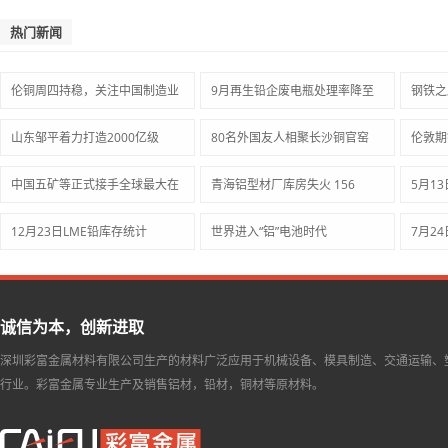
热门新闻
伦铜周四持稳，关注中国制造业
9月再生铅企废电瓶处理率降至
钢铁之
山东邹平着力打造2000亿级
80名外国友人相聚长沙铜官窑
伦敦期
中国五矿等正式接手全球最大在
青海铝型材厂库房失火 156
5月1
12月23日LME铅库存统计
世界进入“铝”电池时代
7月2
诚信为本，创新进取
深圳彩富金属材料有限公司生产的材料广泛应用于机械设备、模具制造、交通运输、
行业。彩富金属专业生产及销售铝材，铅材，铜材等原材料。