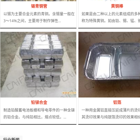
锡青铜管
黄铜棒
以锡为主要合金元素的青铜。含锡量一般在
如果是由二种以上的元素组成的多
3～14%之间，主要用于制作弹性...
称为特殊黄铜。如由铅、锡、锰、镍.
铅锑合金
铝箔
制造铅酸蓄电池板栅和导电零件的一种含锑
一种用金属铝直接压延成薄片的烫
的铅合金。与纯铅相比，熔点较低，...
其烫印效果与纯银箔烫印的效果相似.
行业新闻