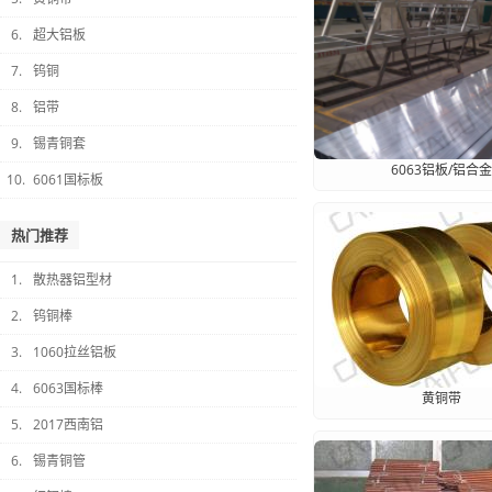
6.
超大铝板
7.
钨铜
8.
铝带
9.
锡青铜套
6063铝板/铝合金
10.
6061国标板
热门推荐
1.
散热器铝型材
2.
钨铜棒
3.
1060拉丝铝板
4.
6063国标棒
黄铜带
5.
2017西南铝
6.
锡青铜管