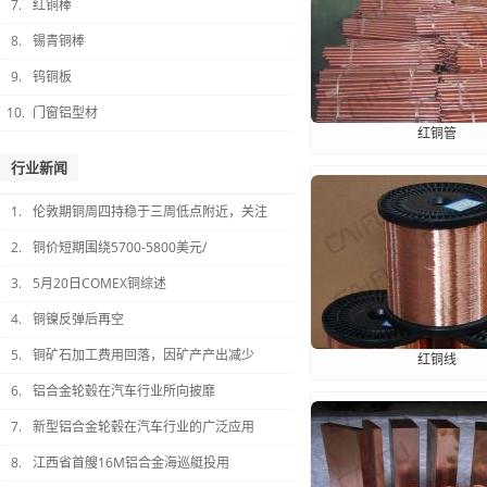
7.
红铜棒
8.
锡青铜棒
9.
钨铜板
10.
门窗铝型材
红铜管
行业新闻
1.
伦敦期铜周四持稳于三周低点附近，关注
2.
铜价短期围绕5700-5800美元/
3.
5月20日COMEX铜综述
4.
铜镍反弹后再空
5.
铜矿石加工费用回落，因矿产产出减少
红铜线
6.
铝合金轮毂在汽车行业所向披靡
7.
新型铝合金轮毂在汽车行业的广泛应用
8.
江西省首艘16M铝合金海巡艇投用