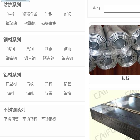
防护系列
查询：
钛棒
铅锡合金
铅板
铅锭
铅玻璃
硫酸钡
铅锑合金
铜材系列
钨铜
黄铜
红铜
铍铜
铬锆铜
锡青铜
磷青铜
铝青铜
铝材系列
铅板
铝型材
铝板
铝棒
铝管
铝排
铝线
铝带
铝箔
不锈钢系列
不锈钢管
不锈钢棒
不锈钢板