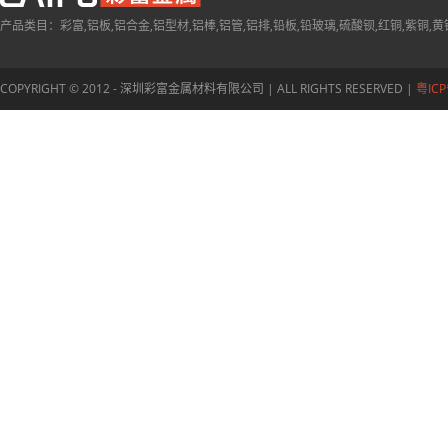
产品类目：彩富,铝板,铝合金,铝型材,铝棒,铝管,铝排,铅板,铅玻璃,硫酸钡,红铜,紫铜,黄
COPYRIGHT © 2012 - 深圳彩富金属材料有限公司 | ALL RIGHTS RESERVED |
粤ICP